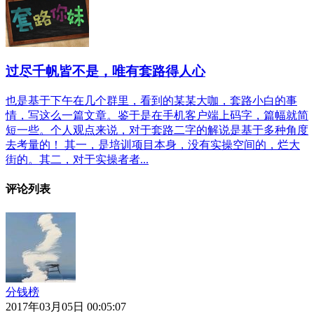
过尽千帆皆不是，唯有套路得人心
也是基于下午在几个群里，看到的某某大咖，套路小白的事
情，写这么一篇文章。鉴于是在手机客户端上码字，篇幅就简
短一些。个人观点来说，对于套路二字的解说是基于多种角度
去考量的！ 其一，是培训项目本身，没有实操空间的，烂大
街的。其二，对于实操者者...
评论列表
分钱榜
2017年03月05日 00:05:07