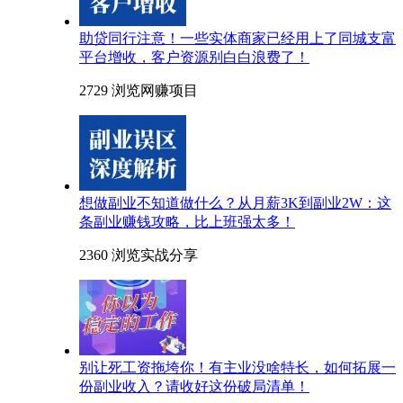
助贷同行注意！一些实体商家已经用上了同城支富
平台增收，客户资源别白白浪费了！
2729 浏览
网赚项目
想做副业不知道做什么？从月薪3K到副业2W：这
条副业赚钱攻略，比上班强太多！
2360 浏览
实战分享
别让死工资拖垮你！有主业没啥特长，如何拓展一
份副业收入？请收好这份破局清单！