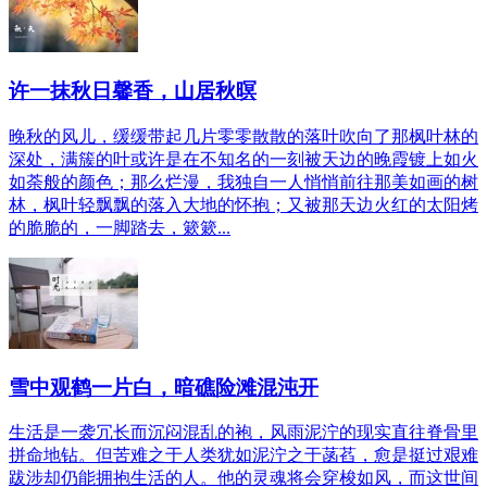
许一抹秋日馨香，山居秋暝
晚秋的风儿，缓缓带起几片零零散散的落叶吹向了那枫叶林的
深处，满簇的叶或许是在不知名的一刻被天边的晚霞镀上如火
如荼般的颜色；那么烂漫，我独自一人悄悄前往那美如画的树
林，枫叶轻飘飘的落入大地的怀抱；又被那天边火红的太阳烤
的脆脆的，一脚踏去，簌簌...
雪中观鹤一片白，暗礁险滩混沌开
生活是一袭冗长而沉闷混乱的袍，风雨泥泞的现实直往脊骨里
拼命地钻。但苦难之于人类犹如泥泞之于菡萏，愈是挺过艰难
跋涉却仍能拥抱生活的人。他的灵魂将会穿梭如风，而这世间