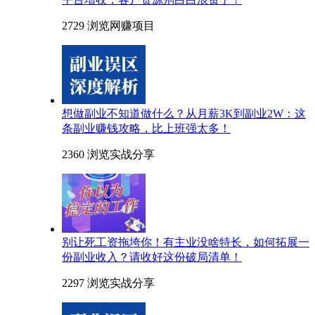
2729 浏览
网赚项目
想做副业不知道做什么？从月薪3K到副业2W：这
条副业赚钱攻略，比上班强太多！
2360 浏览
实战分享
别让死工资拖垮你！有主业没啥特长，如何拓展一
份副业收入？请收好这份破局清单！
2297 浏览
实战分享