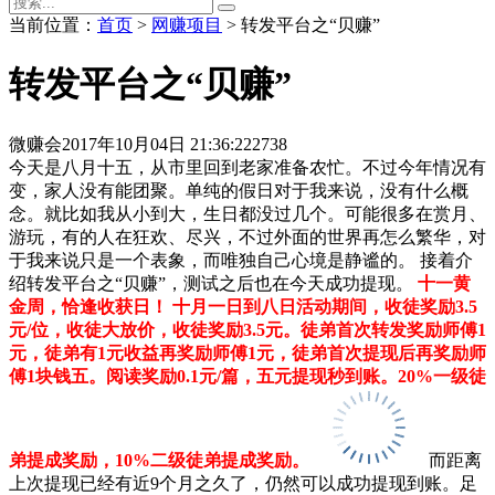
当前位置：
首页
>
网赚项目
> 转发平台之“贝赚”
转发平台之“贝赚”
微赚会
2017年10月04日 21:36:22
2738
今天是八月十五，从市里回到老家准备农忙。不过今年情况有
变，家人没有能团聚。单纯的假日对于我来说，没有什么概
念。就比如我从小到大，生日都没过几个。可能很多在赏月、
游玩，有的人在狂欢、尽兴，不过外面的世界再怎么繁华，对
于我来说只是一个表象，而唯独自己心境是静谧的。 接着介
绍转发平台之“贝赚”，测试之后也在今天成功提现。
十一黄
金周，恰逢收获日！
十月一日到八日活动期间，收徒奖励3.5
元/位，收徒大放价，收徒奖励3.5元。徒弟首次转发奖励师傅1
元，徒弟有1元收益再奖励师傅1元，徒弟首次提现后再奖励师
傅1块钱五。阅读奖励0.1元/篇，五元提现秒到账。20%一级徒
弟提成奖励，10%二级徒弟提成奖励。
而距离
上次提现已经有近9个月之久了，仍然可以成功提现到账。足