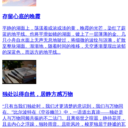
存留心底的晚霞
平静的湖面上，荡漾着或浓或淡的黄，晚霞的光芒，染红了蔚
蓝的地平线。也将平滑如镜的湖面，镀上了一层薄薄的金。几
只小舟自水面上无声无息地驶过，将细微的波纹与涟漪，扩散
至整块湖面。渐渐地，随着时间的推移，天空逐渐显现出浓郁
的深蓝色，而远方的地平线...
独处以得自然，居静方感万物
“只有当我们独处时，我们才更清楚的意识到，我们与万物同
在。”比尔波特在《空谷幽兰》中，一语道出真谛——独处是
人与万物同频共振的不二法门。且离俗世之喧嚣，静待花开，
且去内心之浮躁，独聆雨音。且听风吟，梭罗独居于静谧的瓦