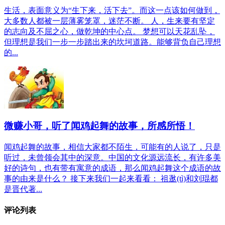
生活，表面意义为“生下来，活下去”。而这一点该如何做到，
大多数人都被一层薄雾笼罩，迷茫不断。 人，生来要有坚定
的志向及不屈之心，做乾坤的中心点。 梦想可以天花乱坠，
但理想是我们一步一步踏出来的坎坷道路。能够背负自己理想
的...
微赚小哥，听了闻鸡起舞的故事，所感所悟！
闻鸡起舞的故事，相信大家都不陌生，可能有的人说了，只是
听过，未曾领会其中的深意。中国的文化源远流长，有许多美
好的诗句，也有带有寓意的成语，那么闻鸡起舞这个成语的故
事的由来是什么？ 接下来我们一起来看看： 祖逖(tì)和刘琨都
是晋代著...
评论列表