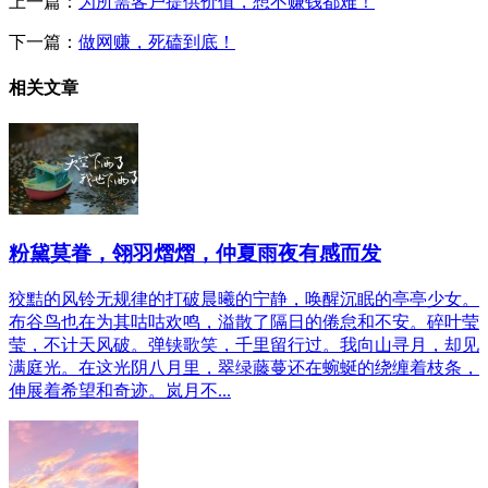
上一篇：
为所需客户提供价值，想不赚钱都难！
下一篇：
做网赚，死磕到底！
相关文章
粉黛莫眷，翎羽熠熠，仲夏雨夜有感而发
狡黠的风铃无规律的打破晨曦的宁静，唤醒沉眠的亭亭少女。
布谷鸟也在为其咕咕欢鸣，溢散了隔日的倦怠和不安。碎叶莹
莹，不计天风破。弹铗歌笑，千里留行过。我向山寻月，却见
满庭光。在这光阴八月里，翠绿藤蔓还在蜿蜒的绕缠着枝条，
伸展着希望和奇迹。岚月不...