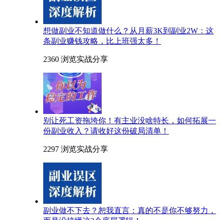
想做副业不知道做什么？从月薪3K到副业2W：这
条副业赚钱攻略，比上班强太多！
2360 浏览
实战分享
别让死工资拖垮你！有主业没啥特长，如何拓展一
份副业收入？请收好这份破局清单！
2297 浏览
实战分享
副业做不下去？恕我直言：真的不是你不够努力，