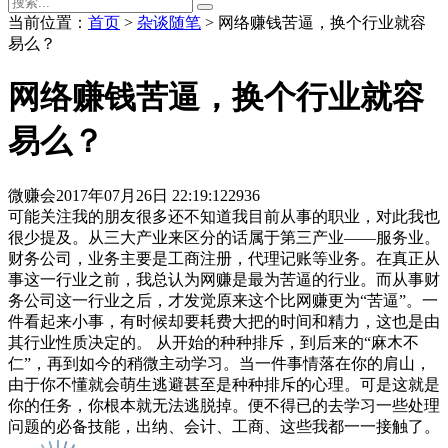
当前位置：
首页
>
杂谈随笔
> 网络赚钱苦逼，换个行业就容
易么？
网络赚钱苦逼，换个行业就容
易么？
微赚会
2017年07月26日 22:19:12
2936
可能关注我的朋友很多还不知道我目前从事的职业，对此我也
很少提及。从三大产业来区分的话属于第三产业——服务业。
财务公司，业务主要是工商注册，代理记账等业务。在真正从
事这一行业之前，我总认为网赚是最为苦逼的行业。而从事财
务公司这一行业之后，才发觉原来这个比网赚更为“苦逼”。一
件看起来小事，有时候却要耗费大把的时间和精力，这也是由
其行业性质决定的。 从开始的种种排斥，到后来的“麻木不
仁”，再到如今的稍微主动学习。当一件事情落在你的肩山，
由于你不懂就会萌生逃避甚至是种种排斥的心理。可是这就是
你的任务，你根本就无法逃脱掉。便不得已的去学习一些处理
问题的必备技能，出纳、会计、工商、这些我都一一接触了。